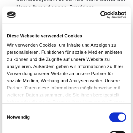
Name Ihres Access-Providers.
Die genannten Daten werden durch uns zu
Diese Webseite verwendet Cookies
folgenden Zwecken verarbeitet:
Wir verwenden Cookies, um Inhalte und Anzeigen zu
personalisieren, Funktionen für soziale Medien anbieten
zu können und die Zugriffe auf unsere Website zu
Gewährleistung einer komfortablen
analysieren. Außerdem geben wir Informationen zu Ihrer
Nutzung unserer Website,
Verwendung unserer Website an unsere Partner für
Gewährleistung eines reibungslosen
soziale Medien, Werbung und Analysen weiter. Unsere
Verbindungsaufbaus der Website,
Partner führen diese Informationen möglicherweise mit
Auswertung der Systemsicherheit und -
weiteren Daten zusammen, die Sie ihnen bereitgestellt
stabilität sowie
haben oder die sie im Rahmen Ihrer Nutzung der Dienste
gesammelt haben.
zu weiteren administrativen Zwecken im
Einwilligungsauswahl
Notwendig
Rahmen der Vertragserfüllung oder zur
Erfüllung gesetzlicher oder